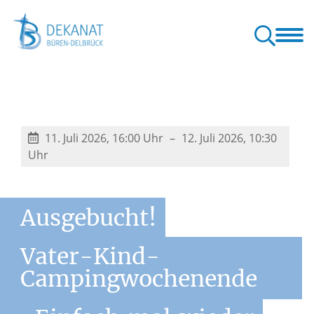
at
Veranstaltungen und Berichte
GeistReich
Rat und Hilfe
m Kreis Paderborn
11. Juli 2026, 16:00 Uhr
12. Juli 2026, 10:30
Uhr
Ausgebucht!
Vater-Kind-
Campingwochenende