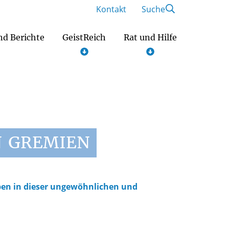
Kontakt
Suche
nd Berichte
GeistReich
Rat und Hilfe
Engagement und Ehrenamt
N
GREMIEN
ben in dieser ungewöhnlichen und