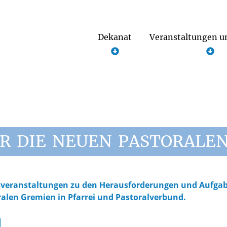
Dekanat
Veranstaltungen u
Notfallseelsorge im Kreis Paderborn
R
DIE
NEUEN
PASTORALE
gsveranstaltungen zu den Herausforderungen und Aufga
alen Gremien in Pfarrei und Pastoralverbund.