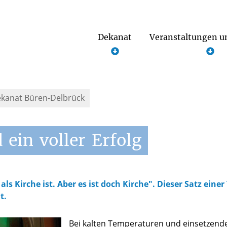
Dekanat
Veranstaltungen u
Notfallseelsorge im Kreis Paderborn
kanat Büren-Delbrück
d
ein
voller
Erfolg
 als Kirche ist. Aber es ist doch Kirche". Dieser Satz ein
t.
Bei kalten Temperaturen und einsetzende