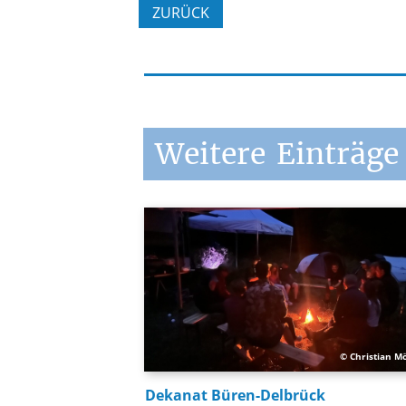
ZURÜCK
Weitere
Einträge
© Christian M
Dekanat Büren-Delbrück