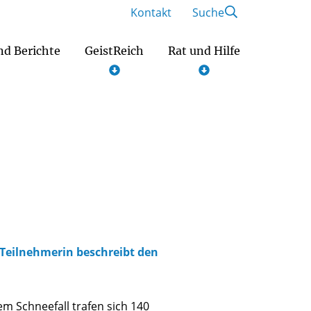
Kontakt
Suche
nd Berichte
GeistReich
Rat und Hilfe
Engagement und Ehrenamt
er Teilnehmerin beschreibt den
m Schneefall trafen sich 140