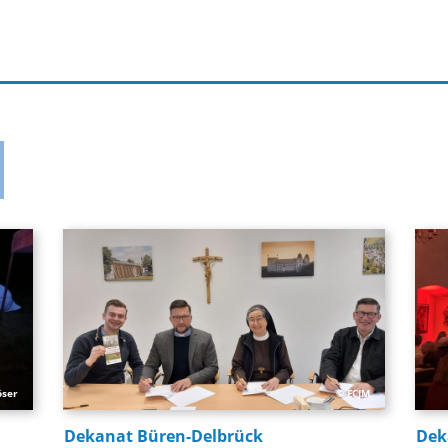
öser
© FCJM
Dekanat Büren-Delbrück
Dek