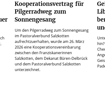
Kooperationsvertrag
für
Ge
Pilgerradweg
zum
Li
uer
Sonnengesang
be
un
Um den Pilgerradweg zum Sonnengesang
im Pastoralverbund Salzkotten
ich
Unte
aufrechtzuerhalten, wurde am 26. März
,
hin?
2026 eine Kooperationsvereinbarung
Che
zwischen den Franziskanerinnen
Ange
Salzkotten, dem Dekanat Büren-Delbrück
Geis
und dem Pastoralverbund Salzkotten
Pade
unterzeichnet.